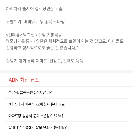
차례차례 줄지어 질서정연한 모습
두발뛰기, 바꿔뛰기 등 종목도 다양
<인터뷰> 박희선 / 수정구 창곡동
"(줄넘기를 통해) 일단은 체력적으로 보완이 되는 것 같고요. 아이들도
건강하고 정서적으로도 좋은 것 같습니다."
줄넘기 대회 통해 재미도, 건강도, 실력도 쑥쑥
ABN 최신 뉴스
성남시, 율동공원 C주차장 개장
"내 집에서 계속"…고령친화 동네 필요
아파트값 상승세 둔화…분당 0.32%↑
팥배나무 추출물…탈모 완화 가능성 확인