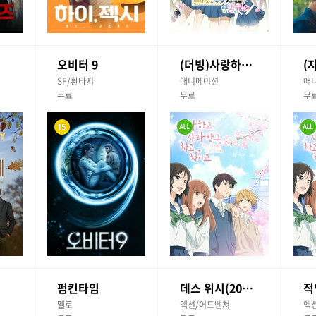
오비터 9
(더빙)사랑하고 사랑받고, 차고 차이고
SF/환타지
애니메이션
애
무료
무료
무
펌킨타임
데스 위시(2018)
멜로
액션/어드벤쳐
액