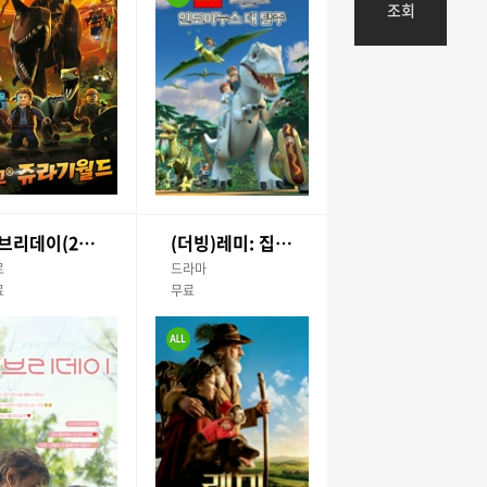
조회
에브리데이(2018)
(더빙)레미: 집 없는 아이
로
드라마
료
무료