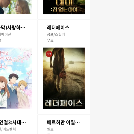
(자막)사랑하고 사랑받고, 차고 차이고
레더페이스
니메이션
공포/스릴러
료
무료
적인걸3:사대천왕
베르히만 아일랜드
션/어드벤쳐
멜로