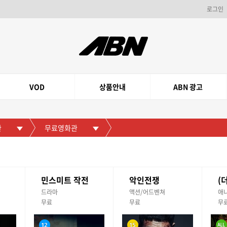
로그인
VOD
상품안내
ABN 광고
관
무료영화관
민스미트 작전
악인전쟁
드라마
액션/어드벤쳐
애
무료
무료
무