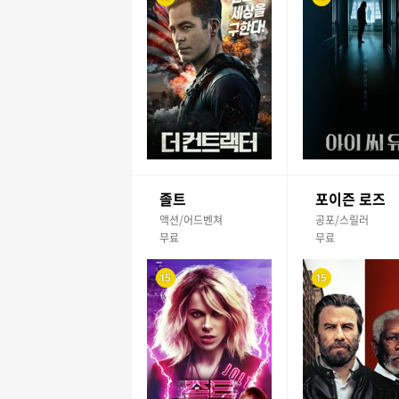
졸트
포이즌 로즈
액션/어드벤쳐
공포/스릴러
무료
무료