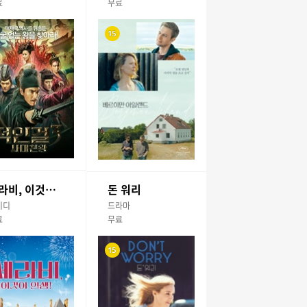
료
무료
세라비, 이것이 인생!
돈 워리
미디
드라마
료
무료