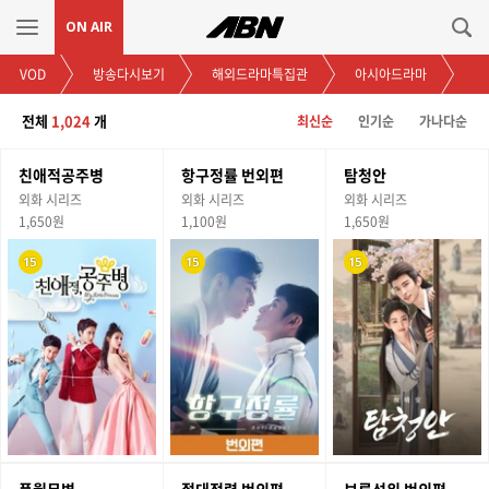
ON AIR
VOD
방송다시보기
해외드라마특집관
아시아드라마
전체
1,024
개
최신순
인기순
가나다순
친애적공주병
항구정률 번외편
탐청안
외화 시리즈
외화 시리즈
외화 시리즈
1,650원
1,100원
1,650원