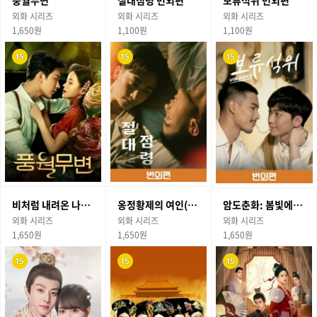
풍월무변
절대점령 번외편
보류석위 번외편
외화 시리즈
외화 시리즈
외화 시리즈
1,650원
1,100원
1,100원
비처럼 내려온 나의 신사
옹정황제의 여인(하)
암도춘화: 봄빛에 스민 비밀
외화 시리즈
외화 시리즈
외화 시리즈
1,650원
1,650원
1,650원