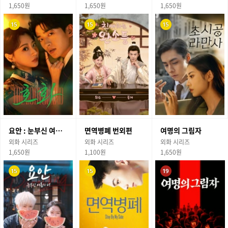
1,650원
1,650원
1,650원
요안 : 눈부신 여름의 너
면역병폐 번외편
여명의 그림자
외화 시리즈
외화 시리즈
외화 시리즈
1,650원
1,100원
1,650원