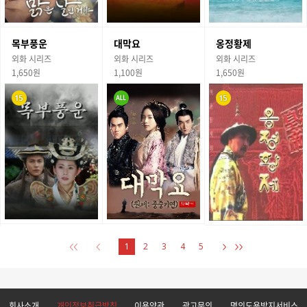
목부풍운
대막요
옹정황제
외화 시리즈
외화 시리즈
외화 시리즈
1,650원
1,100원
1,650원
1
2
3
4
5
회사소개
개인정보취급방침
이용약관
광고문의
명의도용방지서비스