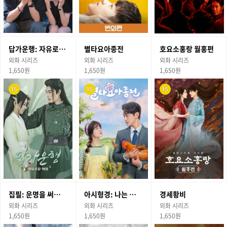
답가운행: 자유로운 여정
별타요아종전
호요소홍랑 월홍편
외화 시리즈
외화 시리즈
외화 시리즈
1,650원
1,650원
1,650원
집필: 운명을 써내려가다
아시형경: 나는 형사다
경세황비
외화 시리즈
외화 시리즈
외화 시리즈
1,650원
1,650원
1,650원