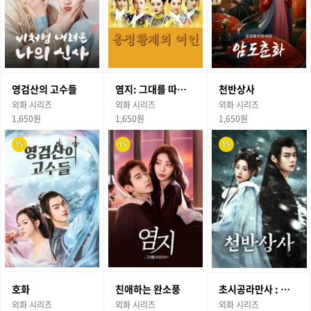
영검산의 고수들
염지: 그대를 따르리라
천반상사
외화 시리즈
외화 시리즈
외화 시리즈
1,650원
1,650원
1,650원
호화
친애하는 완소풍
초시공라만사 : 시공을 초월한 로맨스
외화 시리즈
외화 시리즈
외화 시리즈