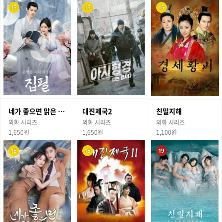
네가 좋으면 맑은 날인 거야
대진제국2
친밀지해
외화 시리즈
외화 시리즈
외화 시리즈
1,650원
1,650원
1,100원