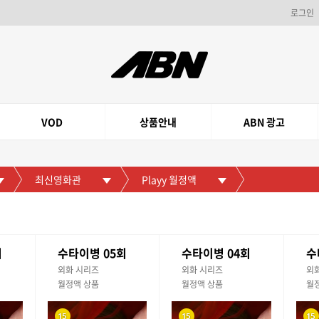
로그인
VOD
상품안내
ABN 광고
최신영화관
Playy 월정액
회
수타이병 05회
수타이병 04회
수
외화 시리즈
외화 시리즈
외
월정액 상품
월정액 상품
월