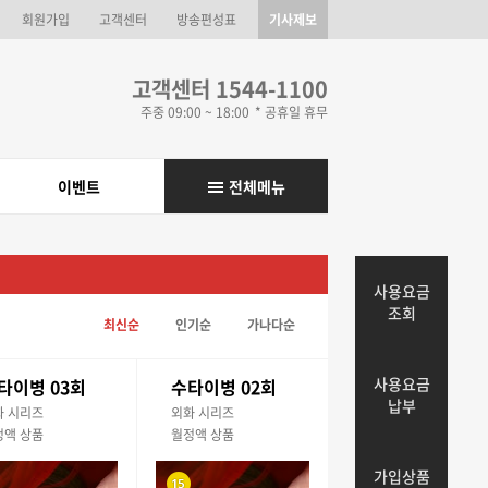
회원가입
고객센터
방송편성표
기사제보
고객센터 1544-1100
주중 09:00 ~ 18:00
* 공휴일 휴무
이벤트
전체메뉴
사용요금
조회
최신순
인기순
가나다순
사용요금
타이병 03회
수타이병 02회
납부
화 시리즈
외화 시리즈
정액 상품
월정액 상품
가입상품