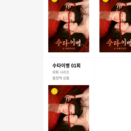
수타이병 01회
외화 시리즈
월정액 상품