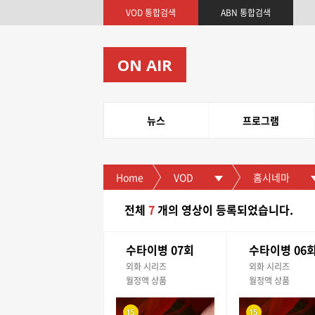
VOD 통합검색
ABN 통합검색
ON AIR
뉴스
프로그램
Home
VOD
홈시네마
전체
7
개
의 영상이 등록되었습니다.
수타이병 07회
수타이병 06
외화 시리즈
외화 시리즈
월정액 상품
월정액 상품